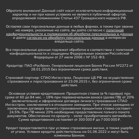
Обратите внимание! Данный сайт носит исключительно информационный
характер и ни при каких условиях не является публичной офертой,
определяемой положениями Статьи 437 Гражданского кодекса РФ.
Оставляя свои персональные данные в любых формах, а также при звонке
на номера, указанные на сайте, вы даёте согласие с
политикой
конфиденциальности и положением об обработке персональных и данных
и даете
согласие на обработку персональных данных
в интересах
владельца сайта.
Все персональные данные подлежат обработке в соответствии с политикой
конфиденциальности и защищены Федеральным законом Российской
Федерации от 27 июля 2006 г. № 152-ФЗ.
Кредитор: ПАО «Росбанк». Генеральная лицензия Банка России №2272 от
28.01.2015 Без ограничения срока действия.
Страховой партнер: СПАО Ингосстрах. Лицензии ЦБ РФ на осуществление
страхования и перестрахования от 23.09.2015 г., без ограничения срока
действия.
Основные условия кредитования: Процентная ставка (в % годовых) при
сроке от 60 до 84 мес. – 18% при первоначальном взносе (далее ПВ) от 20%
(включительно) и оформлении договора личного страхования СПАО
Ингосстрах, заключаемого в отношении заемщика. При отказе заемщика от
заключения договора личного страхования процентная ставка составит–
24,5%. При ПВ менее 20% необходимо предоставление полного пакета
документов. Обеспечение по кредиту – залог приобретаемого автомобиля.
Сумма кредитования составляет от 300 000 ₽ до 7 000 000 ₽.
Кредит предоставляется при условии страхования жизни, а также ущерба
от угона. Условия кредита действительны на 01.06.2022 и могут быть
изменены Банком.