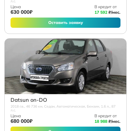
л.с.
Цена
В кредит от
630 000₽
17 592
₽/мес.
Оставить заявку
Datsun on-DO
2018 г.в., 46 736 км, Седан, Автоматическая, Бензин, 1.6 л., 87
л.с.
Цена
В кредит от
680 000₽
18 988
₽/мес.